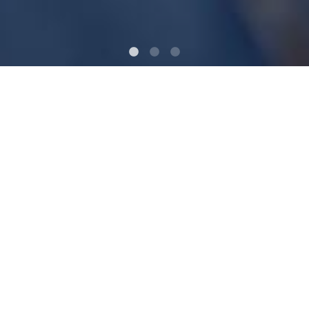
PERCHÉ
SOSTENERCI
Perché dal 1993 lavoriamo con passione, al fianco
dei più fragili, di chi sente di aver perso la speranza,
perché nell’incontro con l’altro ogni essere umano
veda riconosciuta la propria dignità.
Perché offriamo esperienza e competenza, per
costruire percorsi verso l’autonomia e l’integrazione
che rendano ciascuno nuovamente protagonista del
proprio futuro.
Perché ti garantiamo trasparenza ed efficienza,